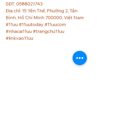
SĐT: 0588021743
Địa chỉ: 15 Yên Thế, Phường 2, Tân 
Bình, Hồ Chí Minh 700000, Việt Nam
#11uu #11uutoday #11uucom 
#nhacai11uu #trangchu11uu 
#linkvao11uu
Liceo Montessori
Información de Contacto
Calle 54 Diagonal 28B - 28
Urbanización Las Mercedes