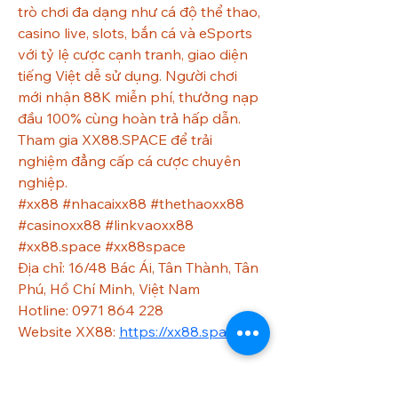
trò chơi đa dạng như cá độ thể thao, 
casino live, slots, bắn cá và eSports 
với tỷ lệ cược cạnh tranh, giao diện 
tiếng Việt dễ sử dụng. Người chơi 
mới nhận 88K miễn phí, thưởng nạp 
đầu 100% cùng hoàn trả hấp dẫn. 
Tham gia XX88.SPACE để trải 
nghiệm đẳng cấp cá cược chuyên 
nghiệp.
#xx88 #nhacaixx88 #thethaoxx88 
#casinoxx88 #linkvaoxx88 
#xx88.space #xx88space
Địa chỉ: 16/48 Bác Ái, Tân Thành, Tân 
Phú, Hồ Chí Minh, Việt Nam
Hotline: 0971 864 228
Website XX88: 
https://xx88.space/
Liceo Montessori