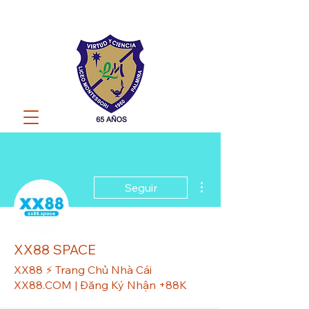
Más acciones
Seguir
XX88 SPACE
XX88 ⚡️ Trang Chủ Nhà Cái
XX88.COM | Đăng Ký Nhận +88K