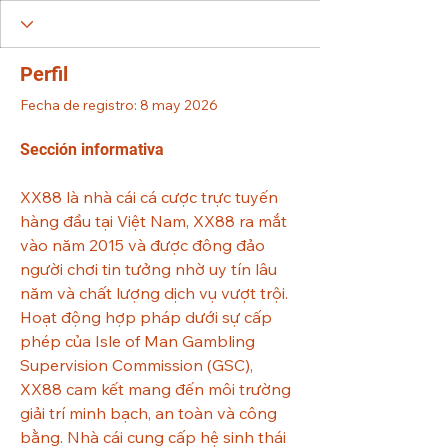
Perfil
Fecha de registro: 8 may 2026
Sección informativa
XX88 là nhà cái cá cược trực tuyến 
hàng đầu tại Việt Nam, XX88 ra mắt 
vào năm 2015 và được đông đảo 
người chơi tin tưởng nhờ uy tín lâu 
năm và chất lượng dịch vụ vượt trội. 
Hoạt động hợp pháp dưới sự cấp 
phép của Isle of Man Gambling 
Supervision Commission (GSC), 
XX88 cam kết mang đến môi trường 
giải trí minh bạch, an toàn và công 
bằng. Nhà cái cung cấp hệ sinh thái 