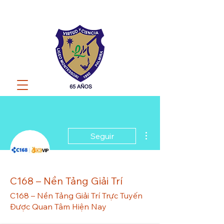
Más acciones
Seguir
C168 – Nền Tảng Giải Trí
C168 – Nền Tảng Giải Trí Trực Tuyến
Được Quan Tâm Hiện Nay