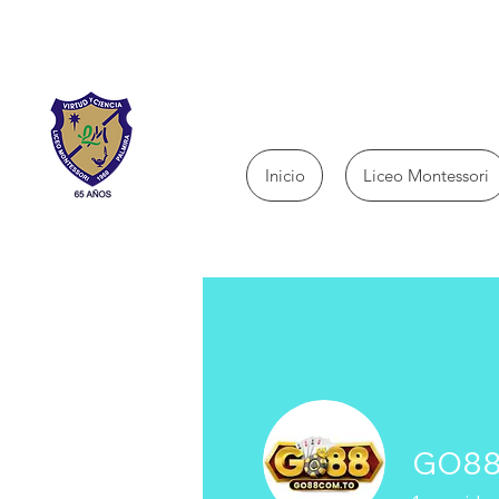
Inicio
Liceo Montessori
GO8