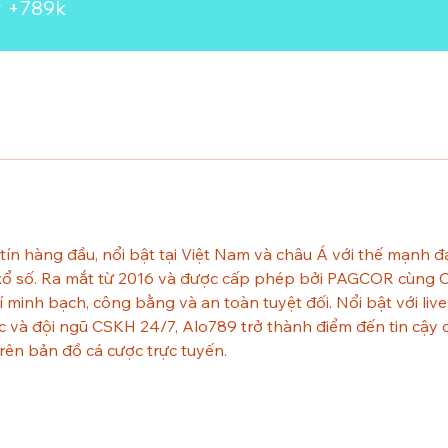
 +789k
 tín hàng đầu, nổi bật tại Việt Nam và châu Á với thế mạnh đ
và xổ số. Ra mắt từ 2016 và được cấp phép bởi PAGCOR cùng
í minh bạch, công bằng và an toàn tuyệt đối. Nổi bật với live
c và đội ngũ CSKH 24/7, Alo789 trở thành điểm đến tin cậy c
rên bản đồ cá cược trực tuyến.