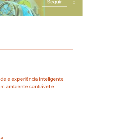
Seguir
 e experiência inteligente. 
m ambiente confiável e 
il