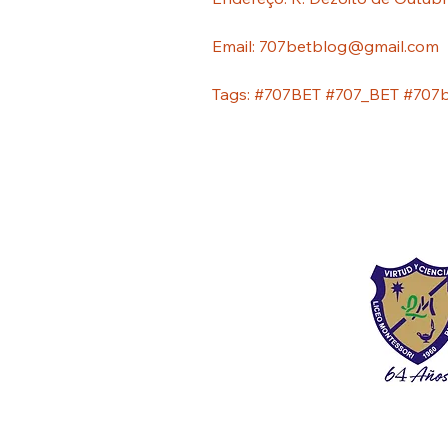
Email: 707betblog@gmail.com
Tags: #707BET #707_BET #707b
Liceo Montess