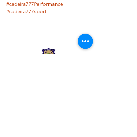
#cadeira777Performance 
#cadeira777sport
Liceo Montessori
Información de Contacto
Calle 54 Diagonal 28B - 28
Urbanización Las Mercedes
--------------
(602) 2855137 - (602)
2855208
--------------
+57 318 300 5073