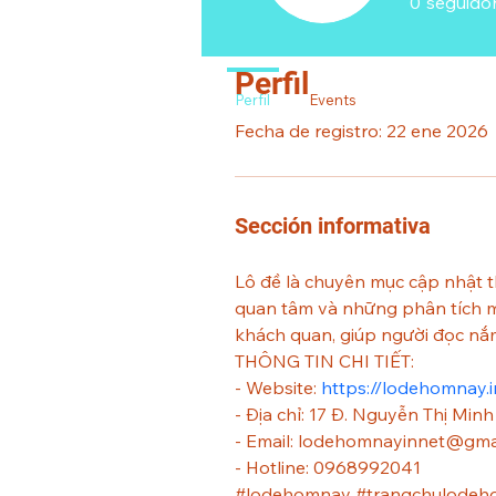
0
seguido
Perfil
Perfil
Events
Fecha de registro: 22 ene 2026
Sección informativa
Lô đề là chuyên mục cập nhật 
quan tâm và những phân tích ma
khách quan, giúp người đọc nắm
THÔNG TIN CHI TIẾT: 
- Website: 
https://lodehomnay.i
- Địa chỉ: 17 Đ. Nguyễn Thị Min
- Email: lodehomnayinnet@gma
- Hotline: 0968992041
#lodehomnay #trangchulodeh