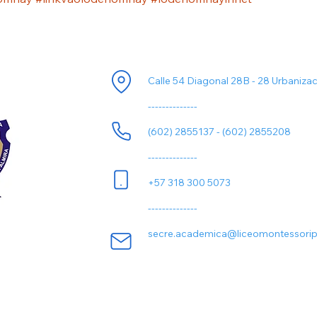
ori
Información de Contacto
Calle 54 Diagonal 28B - 28 Urbaniza
--------------
(602) 2855137 - (602) 2855208
--------------
+57 318 300 5073
--------------
secre.academica@liceomontessorip
Todos los derechos son reservados a:
Liceo Montessori Palmira
© 2.024 Colombia.
Macaos.