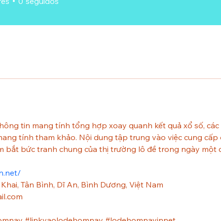
res
0
seguidos
thông tin mang tính tổng hợp xoay quanh kết quả xổ số, cá
ng tính tham khảo. Nội dung tập trung vào việc cung cấp dữ
 bắt bức tranh chung của thị trường lô đề trong ngày một 
n.net/
h Khai, Tân Bình, Dĩ An, Bình Dương, Việt Nam
il.com
omnay #linkvaolodehomnay #lodehomnayinnet