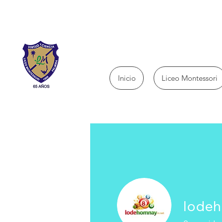
Inicio
Liceo Montessori
lodeh