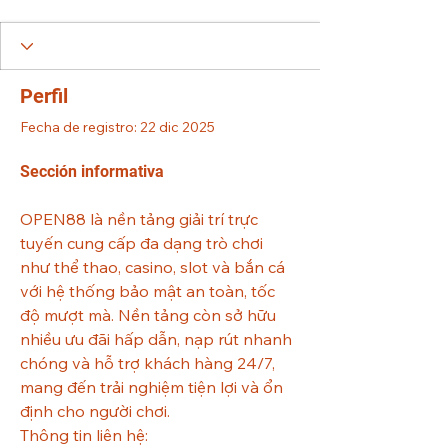
Perfil
Fecha de registro: 22 dic 2025
Sección informativa
OPEN88 là nền tảng giải trí trực 
tuyến cung cấp đa dạng trò chơi 
như thể thao, casino, slot và bắn cá 
với hệ thống bảo mật an toàn, tốc 
độ mượt mà. Nền tảng còn sở hữu 
nhiều ưu đãi hấp dẫn, nạp rút nhanh 
chóng và hỗ trợ khách hàng 24/7, 
mang đến trải nghiệm tiện lợi và ổn 
định cho người chơi.
Thông tin liên hệ: