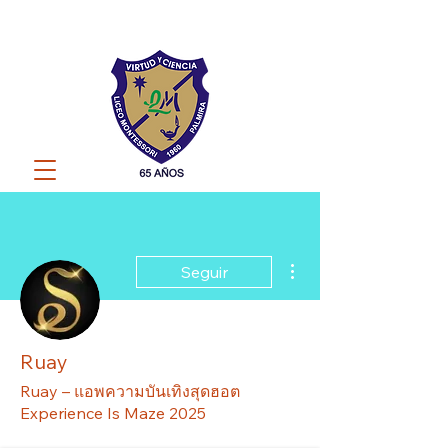
Más acciones
Seguir
Ruay
Ruay – แอพความบันเทิงสุดฮอต
Experience Is Maze 2025