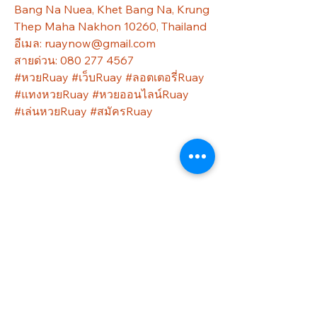
Bang Na Nuea, Khet Bang Na, Krung 
Thep Maha Nakhon 10260, Thailand
อีเมล: ruaynow@gmail.com
สายด่วน: 080 277 4567
#หวยRuay #เว็บRuay #ลอตเตอรี่Ruay 
#แทงหวยRuay #หวยออนไลน์Ruay 
#เล่นหวยRuay #สมัครRuay
Liceo Montessori
Información de Contacto
Calle 54 Diagonal 28B - 28
Urbanización Las Mercedes