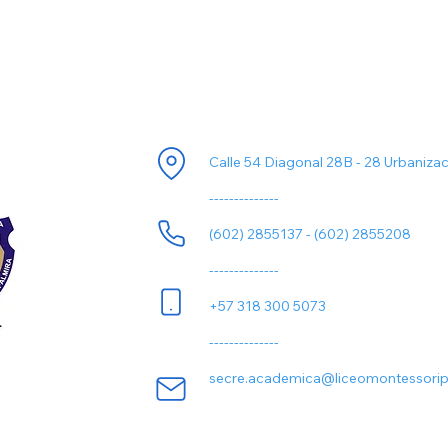
ori
Información de Contacto
Calle 54 Diagonal 28B - 28 Urbaniza
--------------
(602) 2855137 - (602) 2855208
--------------
+57 318 300 5073
--------------
secre.academica@liceomontessorip
Todos los derechos son reservados a:
Liceo Montessori Palmira