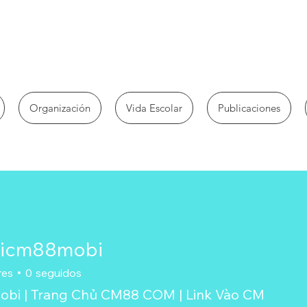
Organización
Vida Escolar
Publicaciones
aicm88mobi
res
0
seguidos
bi | Trang Chủ CM88 COM | Link Vào CM