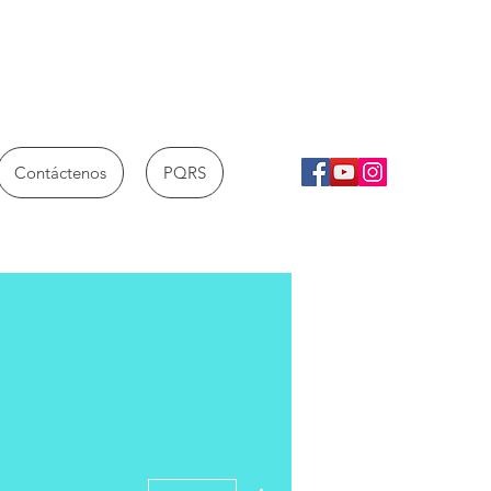
Contáctenos
PQRS
Más acciones