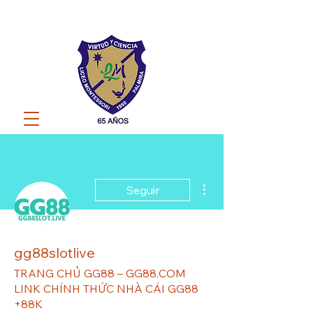
Más acciones
Seguir
gg88slotlive
TRANG CHỦ GG88 – GG88.COM
LINK CHÍNH THỨC NHÀ CÁI GG88
+88K