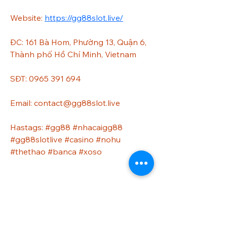
Website: 
https://gg88slot.live/
ĐC: 161 Bà Hom, Phường 13, Quận 6, 
Thành phố Hồ Chí Minh, Vietnam 
SĐT: 0965 391 694 
Email: contact@gg88slot.live 
Hastags: #gg88 #nhacaigg88 
#gg88slotlive #casino #nohu 
#thethao #banca #xoso
Liceo Montessori