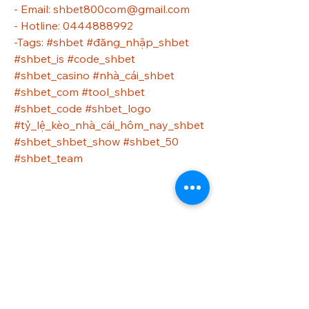
- Email: shbet800com@gmail.com
- Hotline: 0444888992
-Tags: #shbet #đăng_nhập_shbet 
#shbet_is #code_shbet 
#shbet_casino #nhà_cái_shbet 
#shbet_com #tool_shbet 
#shbet_code #shbet_logo 
#tỷ_lệ_kèo_nhà_cái_hôm_nay_shbet 
#shbet_shbet_show #shbet_50 
#shbet_team
Liceo Montessori