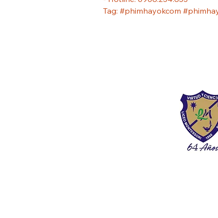
Tag: #phimhayokcom #phimha
Liceo Montess