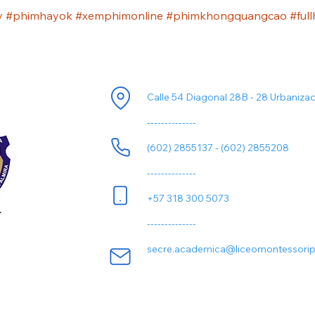
y #phimhayok #xemphimonline #phimkhongquangcao #full
ori
Información de Contacto
Calle 54 Diagonal 28B - 28 Urbaniza
--------------
(602) 2855137 - (602) 2855208
--------------
+57 318 300 5073
--------------
secre.academica@liceomontessorip
Todos los derechos son reservados a:
Liceo Montessori Palmira
© 2.024 Colombia.