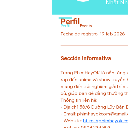
Nhật Nh
Perfil
Perfil
Events
Fecha de registro: 19 feb 2026
Sección informativa
Trang PhimHayOK là nền tảng x
rạp đến anime và show truyền h
mang đến trải nghiệm giải trí 
đủ, giúp bạn dễ dàng thưởng thứ
Thông tin liên hệ:
- Địa chỉ: 58/8 Đường Lũy Bán
- Email: phimhayokcom@gmail
- Website: 
https://phimhayok.c
- Hotline: 0908.234.853