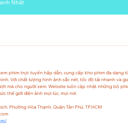
anh Nhất
em phim trực tuyến hấp dẫn, cung cấp kho phim đa dạng từ 
ình. Với chất lượng hình ảnh sắc nét, tốc độ tải nhanh và g
mượt mà cho người xem. Website luôn cập nhật những bộ phi
c thế giới điện ảnh mọi lúc, mọi nơi.
 Bích, Phường Hòa Thạnh, Quận Tân Phú, TP.HCM
.com
om/