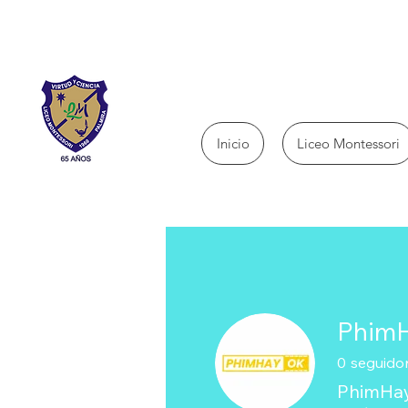
Inicio
Liceo Montessori
Phim
0
seguido
PhimHay