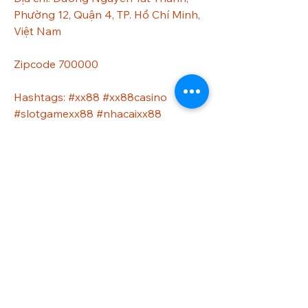
Phường 12, Quận 4, TP. Hồ Chí Minh, 
Việt Nam
Zipcode 700000
Hashtags: #xx88 #xx88casino 
#slotgamexx88 #nhacaixx88 
#dangkyxx88 #cacuocxx88 
#xx88thethao
Liceo Montessori
Información de Contacto