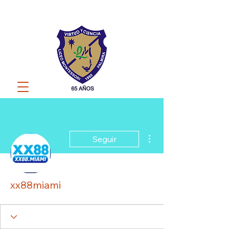
Más acciones
Seguir
xx88miami