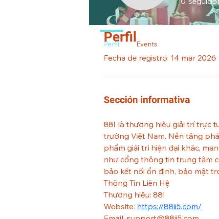
0
seguido
Perfil
Perfil
Events
Fecha de registro: 14 mar 2026
Sección informativa
88I là thương hiệu giải trí trực
trường Việt Nam. Nền tảng phát 
phẩm giải trí hiện đại khác, ma
như cổng thông tin trung tâm củ
bảo kết nối ổn định, bảo mật tr
Thông Tin Liên Hệ
Thương hiệu: 88I
Website: 
https://88ii5.com/
Email: support@88ii5.com