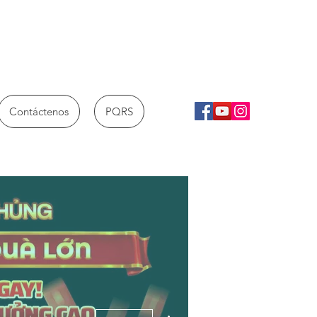
Contáctenos
PQRS
Más acciones