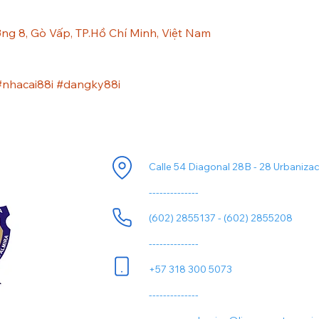
ờng 8, Gò Vấp, TP.Hồ Chí Minh, Việt Nam
#nhacai88i #dangky88i
ori
Información de Contacto
Calle 54 Diagonal 28B - 28 Urbaniza
--------------
(602) 2855137 - (602) 2855208
--------------
+57 318 300 5073
--------------