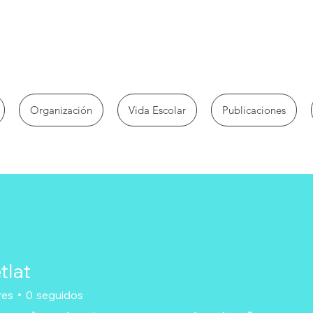
Organización
Vida Escolar
Publicaciones
tlat
res
0
seguidos