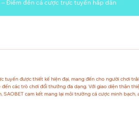
– Điểm đến cá cược trực tuyến hấp dẫn
 tuyến được thiết kế hiện đại, mang đến cho người chơi trải n
me đến các trò chơi đổi thưởng đa dạng. Với giao diện thân th
n, SAOBET cam kết mang lại môi trường cá cược minh bạch, an