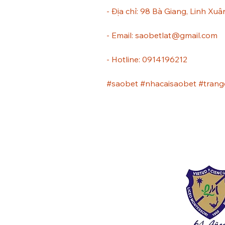
- Địa chỉ: 98 Bà Giang, Linh Xu
- Email: saobetlat@gmail.com
- Hotline: 0914196212
#saobet #nhacaisaobet #trang
Liceo Montess