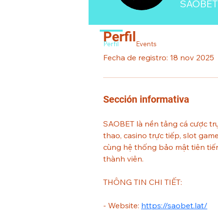
SAOBET 
Perfil
Perfil
Events
Fecha de registro: 18 nov 2025
Sección informativa
SAOBET là nền tảng cá cược trực
thao, casino trực tiếp, slot ga
cùng hệ thống bảo mật tiên tiế
thành viên.
THÔNG TIN CHI TIẾT: 
- Website: 
https://saobet.lat/