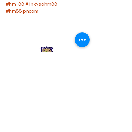
#hm_88 #linkvaohm88 
#hm88jpncom
Liceo Montessori
Información de Contacto
Calle 54 Diagonal 28B - 28
Urbanización Las Mercedes
--------------
(602) 2855137 - (602)
2855208
--------------
+57 318 300 5073