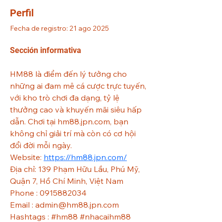
Perfil
Fecha de registro: 21 ago 2025
Sección informativa
HM88 là điểm đến lý tưởng cho 
những ai đam mê cá cược trực tuyến, 
với kho trò chơi đa dạng, tỷ lệ 
thưởng cao và khuyến mãi siêu hấp 
dẫn. Chơi tại hm88.jpn.com, bạn 
không chỉ giải trí mà còn có cơ hội 
đổi đời mỗi ngày.
Website: 
https://hm88.jpn.com/
Địa chỉ: 139 Phạm Hữu Lầu, Phú Mỹ, 
Quận 7, Hồ Chí Minh, Việt Nam
Phone : 0915882034
Email : admin@hm88.jpn.com
Hashtags : #hm88 #nhacaihm88 