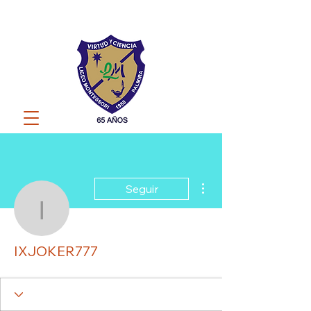
Más acciones
Seguir
IXJOKER777
IXJOKER777