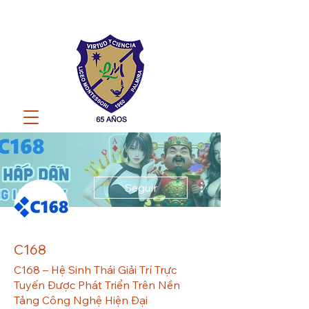
Más acciones
Seguir
C168
C168 – Hệ Sinh Thái Giải Trí Trực
Tuyến Được Phát Triển Trên Nền
Tảng Công Nghệ Hiện Đại