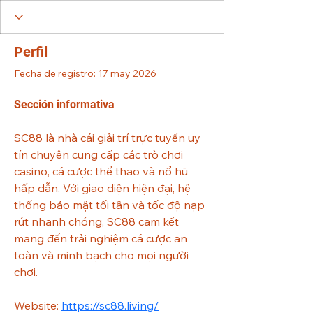
Perfil
Fecha de registro: 17 may 2026
Sección informativa
SC88 là nhà cái giải trí trực tuyến uy 
tín chuyên cung cấp các trò chơi 
casino, cá cược thể thao và nổ hũ 
hấp dẫn. Với giao diện hiện đại, hệ 
thống bảo mật tối tân và tốc độ nạp 
rút nhanh chóng, SC88 cam kết 
mang đến trải nghiệm cá cược an 
toàn và minh bạch cho mọi người 
chơi.
Website: 
https://sc88.living/