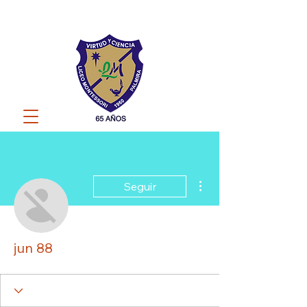
Más acciones
Seguir
jun 88