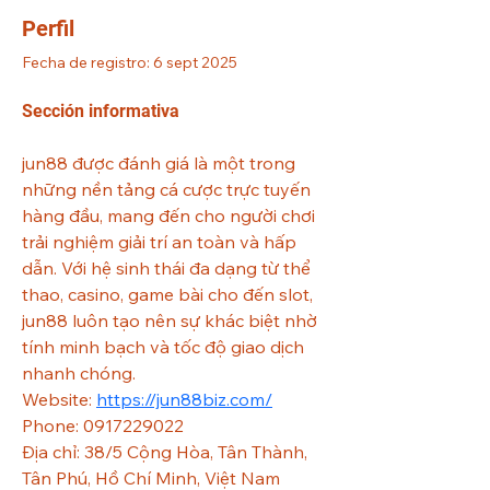
Perfil
Fecha de registro: 6 sept 2025
Sección informativa
jun88 được đánh giá là một trong 
những nền tảng cá cược trực tuyến 
hàng đầu, mang đến cho người chơi 
trải nghiệm giải trí an toàn và hấp 
dẫn. Với hệ sinh thái đa dạng từ thể 
thao, casino, game bài cho đến slot, 
jun88 luôn tạo nên sự khác biệt nhờ 
tính minh bạch và tốc độ giao dịch 
nhanh chóng. 
Website: 
https://jun88biz.com/
Phone: 0917229022
Địa chỉ: 38/5 Cộng Hòa, Tân Thành, 
Tân Phú, Hồ Chí Minh, Việt Nam