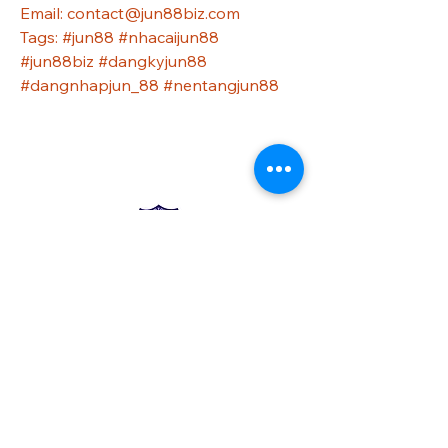
Email: contact@jun88biz.com
Tags: #jun88 #nhacaijun88 
#jun88biz #dangkyjun88 
#dangnhapjun_88 #nentangjun88
Liceo Montessori
Información de Contacto
Calle 54 Diagonal 28B - 28
Urbanización Las Mercedes
--------------
(602) 2855137 - (602)
2855208