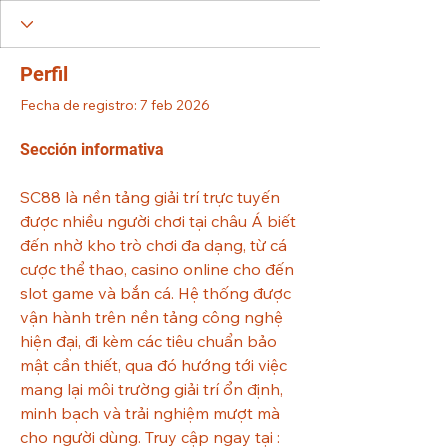
Perfil
Fecha de registro: 7 feb 2026
Sección informativa
SC88 là nền tảng giải trí trực tuyến 
được nhiều người chơi tại châu Á biết 
đến nhờ kho trò chơi đa dạng, từ cá 
cược thể thao, casino online cho đến 
slot game và bắn cá. Hệ thống được 
vận hành trên nền tảng công nghệ 
hiện đại, đi kèm các tiêu chuẩn bảo 
mật cần thiết, qua đó hướng tới việc 
mang lại môi trường giải trí ổn định, 
minh bạch và trải nghiệm mượt mà 
cho người dùng. Truy cập ngay tại :