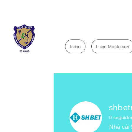
Inicio
Liceo Montessori
shbet
0
seguido
Nhà cái