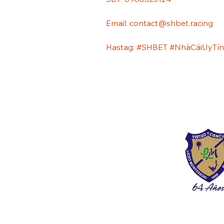
Email: contact@shbet.racing 
Hastag: #SHBET #NhàCáiUyTí
Liceo Montess