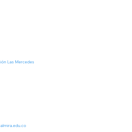
ción Las Mercedes
almira.edu.co