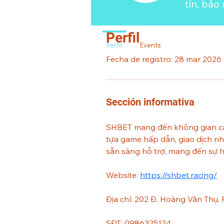
tín, bả
Perfil
Perfil
Events
Fecha de registro: 28 mar 2026
Sección informativa
SHBET mang đến không gian cá 
tựa game hấp dẫn, giao dịch n
sẵn sàng hỗ trợ, mang đến sự hà
Website: 
https://shbet.racing/
Địa chỉ: 202 Đ. Hoàng Văn Thụ,
SĐT: 0986325124 