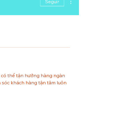
Seguir
i có thể tận hưởng hàng ngàn 
 sóc khách hàng tận tâm luôn 