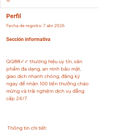
Perfil
Fecha de registro: 7 abr 2026
Sección informativa
QQ88✓✓ thương hiệu uy tín, sản 
phẩm đa dạng, an ninh bảo mật, 
giao dịch nhanh chóng, đăng ký 
ngay để nhận 100 tiền thưởng chào 
mừng và trải nghiệm dịch vụ đẳng 
cấp 24/7
 Thông tin chi tiết: