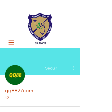
Más acciones
Seguir
qq8827com
12