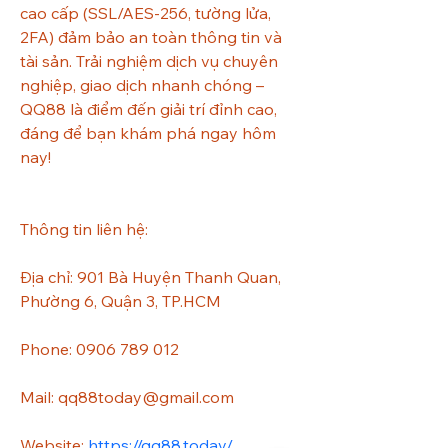
cao cấp (SSL/AES-256, tường lửa, 
2FA) đảm bảo an toàn thông tin và 
tài sản. Trải nghiệm dịch vụ chuyên 
nghiệp, giao dịch nhanh chóng – 
QQ88 là điểm đến giải trí đỉnh cao, 
đáng để bạn khám phá ngay hôm 
nay!
Thông tin liên hệ:
Địa chỉ: 901 Bà Huyện Thanh Quan, 
Phường 6, Quận 3, TP.HCM
Phone: 0906 789 012
Mail: qq88today@gmail.com
Website: 
https://qq88.today/