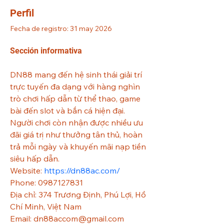
Perfil
Fecha de registro: 31 may 2026
Sección informativa
DN88 mang đến hệ sinh thái giải trí 
trực tuyến đa dạng với hàng nghìn 
trò chơi hấp dẫn từ thể thao, game 
bài đến slot và bắn cá hiện đại. 
Người chơi còn nhận được nhiều ưu 
đãi giá trị như thưởng tân thủ, hoàn 
trả mỗi ngày và khuyến mãi nạp tiền 
siêu hấp dẫn.
Website: 
https://dn88ac.com/
Phone: 0987127831
Địa chỉ: 374 Trương Định, Phú Lợi, Hồ 
Chí Minh, Việt Nam
Email: dn88accom@gmail.com