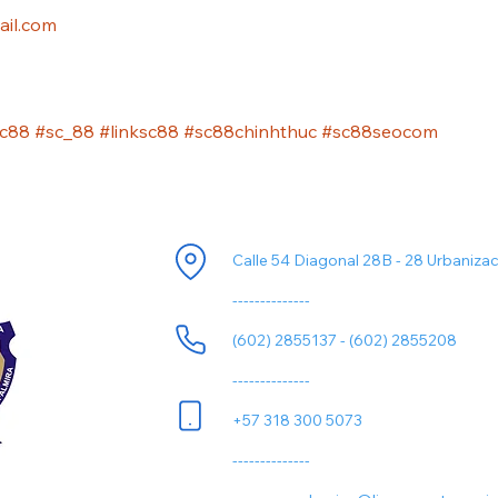
ail.com
c88 #sc_88 #linksc88 #sc88chinhthuc #sc88seocom
ori
Información de Contacto
Calle 54 Diagonal 28B - 28 Urbaniza
--------------
(602) 2855137 - (602) 2855208
--------------
+57 318 300 5073
--------------