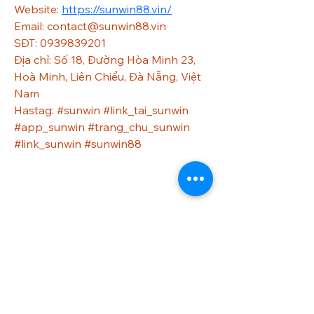
Website: 
https://sunwin88.vin/
Email: contact@sunwin88.vin
SĐT: 0939839201
Địa chỉ: Số 18, Đường Hòa Minh 23, 
Hoà Minh, Liên Chiểu, Đà Nẵng, Việt 
Nam
Hastag: #sunwin #link_tai_sunwin 
#app_sunwin #trang_chu_sunwin 
#link_sunwin #sunwin88
Liceo Montessori
Información de Contacto