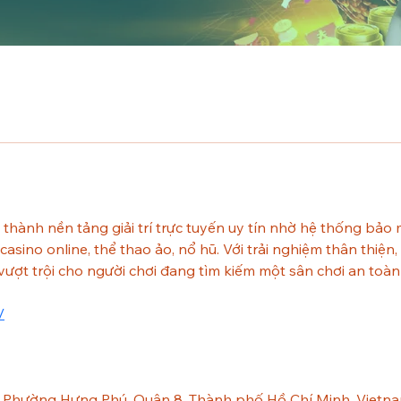
nh nền tảng giải trí trực tuyến uy tín nhờ hệ thống bảo mật
sino online, thể thao ảo, nổ hũ. Với trải nghiệm thân thiện, 
vượt trội cho người chơi đang tìm kiếm một sân chơi an toà
/
y, Phường Hưng Phú, Quận 8, Thành phố Hồ Chí Minh, Vietn