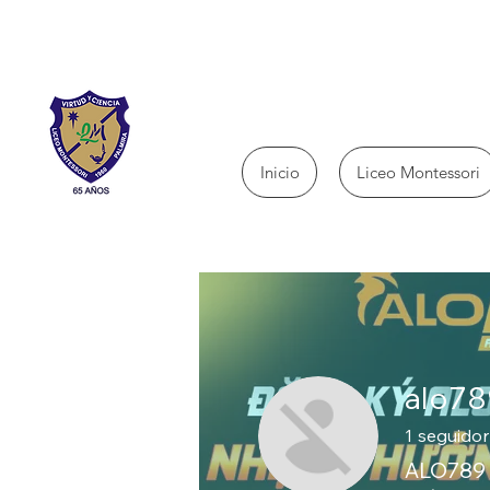
Inicio
Liceo Montessori
alo78
1
seguidor
ALO789 