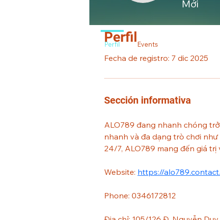
Mới
Perfil
Perfil
Events
Fecha de registro: 7 dic 2025
Sección informativa
ALO789 đang nhanh chóng trở thà
nhanh và đa dạng trò chơi như ca
24/7, ALO789 mang đến giá trị 
Website: 
https://alo789.contact
Phone: 0346172812
Địa chỉ: 105/126 Đ. Nguyễn Du