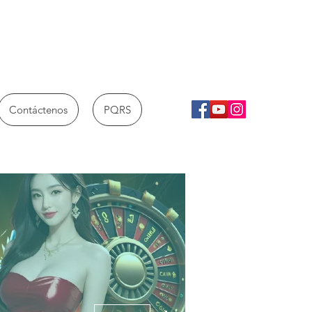
Contáctenos
PQRS
Más acciones