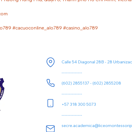
com
lo789 #cacuoconline_alo789 #casino_alo789
ori
Información de Contacto
Calle 54 Diagonal 28B - 28 Urbaniza
--------------
(602) 2855137 - (602) 2855208
--------------
+57 318 300 5073
--------------
secre.academica@liceomontessorip