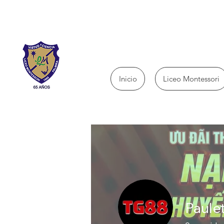
Inicio
Liceo Montessori
Paule