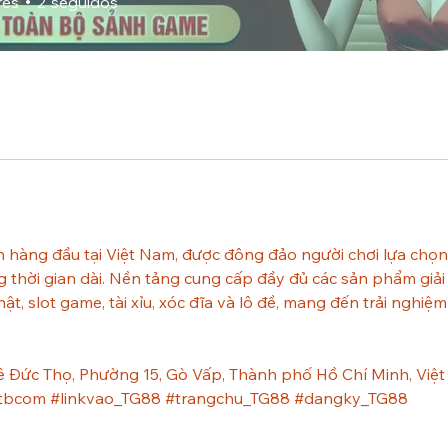
res
2
seguidos
ín hàng đầu tại Việt Nam, được đông đảo người chơi lựa chọn
 thời gian dài. Nền tảng cung cấp đầy đủ các sản phẩm giải 
hật, slot game, tài xỉu, xóc đĩa và lô đề, mang đến trải nghiệ
Lê Đức Thọ, Phường 15, Gò Vấp, Thành phố Hồ Chí Minh, Việ
tbcom #linkvao_TG88 #trangchu_TG88 #dangky_TG88