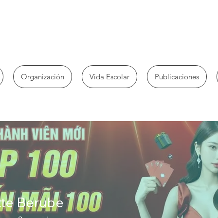
Organización
Vida Escolar
Publicaciones
tte Berube