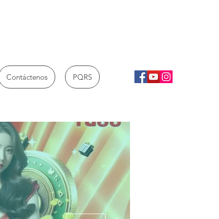
Contáctenos
PQRS
Más acciones