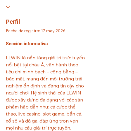
Perfil
Fecha de registro: 17 may 2026
Sección informativa
LLWIN là nền tảng giải trí trực tuyến 
nổi bật tại châu Á, vận hành theo 
tiêu chí minh bạch – công bằng – 
bảo mật, mang đến môi trường trải 
nghiệm ổn định và đáng tin cậy cho 
người chơi. Hệ sinh thái của LLWIN 
được xây dựng đa dạng với các sản 
phẩm hấp dẫn như: cá cược thể 
thao, live casino, slot game, bắn cá, 
xổ số và đá gà, đáp ứng trọn vẹn 
mọi nhu cầu giải trí trực tuyến.