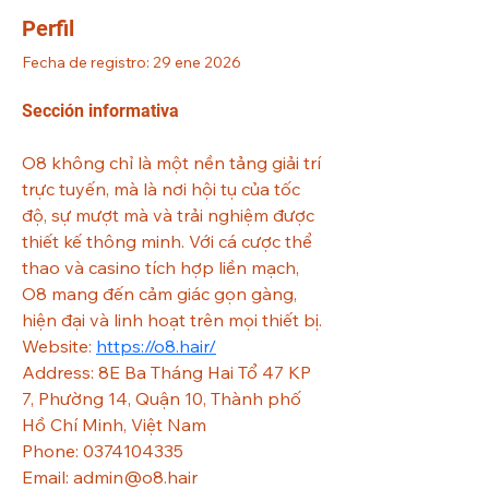
Perfil
Fecha de registro: 29 ene 2026
Sección informativa
O8 không chỉ là một nền tảng giải trí 
trực tuyến, mà là nơi hội tụ của tốc 
độ, sự mượt mà và trải nghiệm được 
thiết kế thông minh. Với cá cược thể 
thao và casino tích hợp liền mạch, 
O8 mang đến cảm giác gọn gàng, 
hiện đại và linh hoạt trên mọi thiết bị.
Website: 
https://o8.hair/
Address: 8E Ba Tháng Hai Tổ 47 KP 
7, Phường 14, Quận 10, Thành phố 
Hồ Chí Minh, Việt Nam
Phone: 0374104335
Email: admin@o8.hair