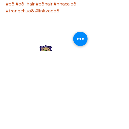
#o8 #o8_hair #o8hair #nhacaio8 
#trangchuo8 #linkvaoo8
Liceo Montessori
Información de Contacto
Calle 54 Diagonal 28B - 28
Urbanización Las Mercedes
--------------
(602) 2855137 - (602)
2855208
--------------
+57 318 300 5073