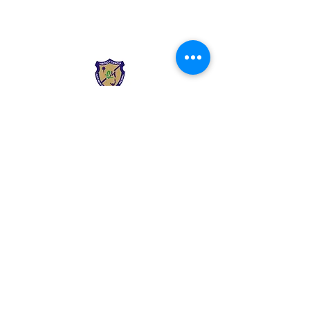
Liceo Montessori
Información de Contacto
Calle 54 Diagonal 28B - 28
Urbanización Las Mercedes
--------------
(602) 2855137 - (602)
2855208
--------------
+57 318 300 5073
--------------
secre.academica@liceomontes