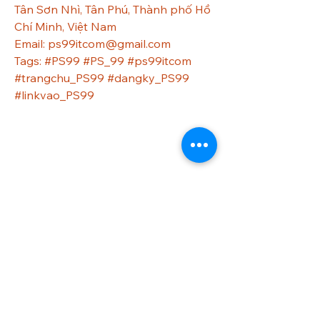
Tân Sơn Nhì, Tân Phú, Thành phố Hồ 
Chí Minh, Việt Nam
Email: ps99itcom@gmail.com
Tags: #PS99 #PS_99 #ps99itcom 
#trangchu_PS99 #dangky_PS99 
#linkvao_PS99
Liceo Montessori
Información de Contacto
Calle 54 Diagonal 28B - 28
Urbanización Las Mercedes