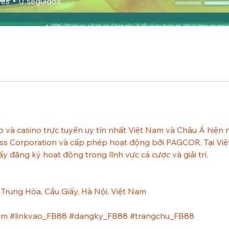
res
0
seguidos
o và casino trực tuyến uy tín nhất Việt Nam và Châu Á hiện 
ess Corporation và cấp phép hoạt động bởi PAGCOR. Tại Việ
 đăng ký hoạt động trong lĩnh vực cá cược và giải trí.
, Trung Hòa, Cầu Giấy, Hà Nội, Việt Nam
om #linkvao_FB88 #dangky_FB88 #trangchu_FB88