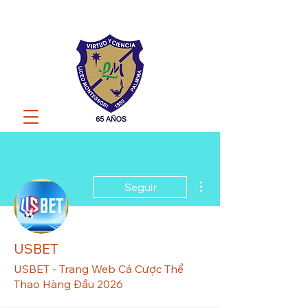
Más acciones
Seguir
USBET
USBET - Trang Web Cá Cược Thể
Thao Hàng Đầu 2026