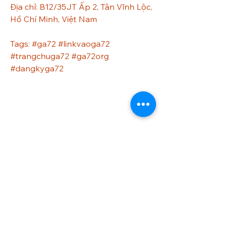
Địa chỉ: B12/35JT Ấp 2, Tân Vĩnh Lộc, 
Hồ Chí Minh, Việt Nam
Tags: #ga72 #linkvaoga72 
#trangchuga72 #ga72org 
#dangkyga72
Liceo Montessori
Información de Contacto
Calle 54 Diagonal 28B - 28
Urbanización Las Mercedes