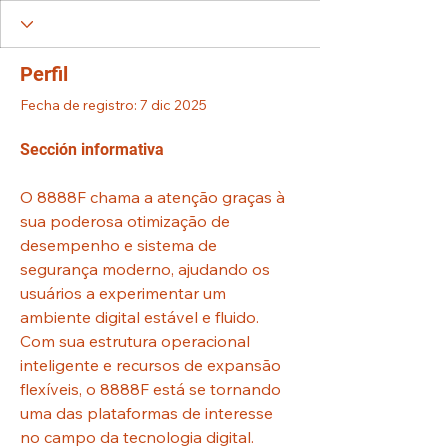
Perfil
Fecha de registro: 7 dic 2025
Sección informativa
O 8888F chama a atenção graças à 
sua poderosa otimização de 
desempenho e sistema de 
segurança moderno, ajudando os 
usuários a experimentar um 
ambiente digital estável e fluido. 
Com sua estrutura operacional 
inteligente e recursos de expansão 
flexíveis, o 8888F está se tornando 
uma das plataformas de interesse 
no campo da tecnologia digital.