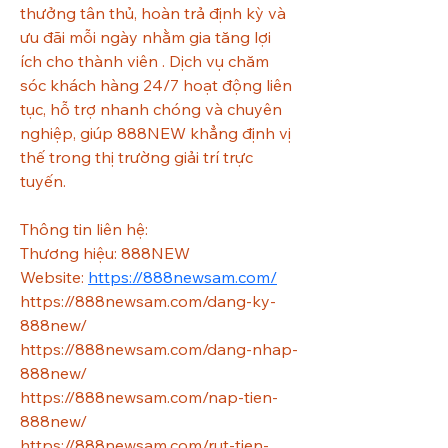
thưởng tân thủ, hoàn trả định kỳ và 
ưu đãi mỗi ngày nhằm gia tăng lợi 
ích cho thành viên . Dịch vụ chăm 
sóc khách hàng 24/7 hoạt động liên 
tục, hỗ trợ nhanh chóng và chuyên 
nghiệp, giúp 888NEW khẳng định vị 
thế trong thị trường giải trí trực 
tuyến.
Thông tin liên hệ:
Thương hiệu: 888NEW
Website: 
https://888newsam.com/
https://888newsam.com/dang-ky-
888new/
https://888newsam.com/dang-nhap-
888new/
https://888newsam.com/nap-tien-
888new/
https://888newsam.com/rut-tien-