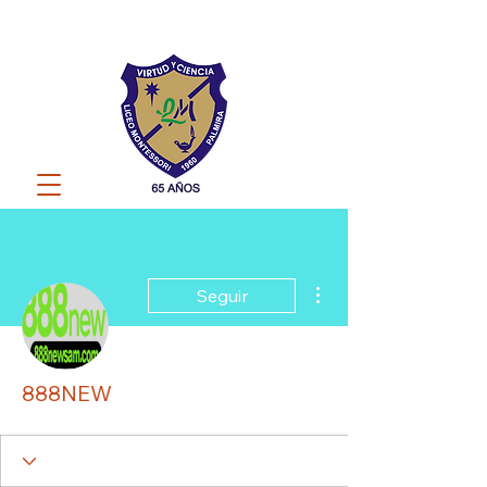
Más acciones
Seguir
888NEW