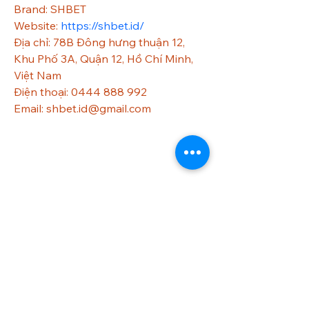
Brand: SHBET
Website: 
https://shbet.id/
Địa chỉ: 78B Đông hưng thuận 12, 
Khu Phố 3A, Quận 12, Hồ Chí Minh, 
Việt Nam
Điện thoại: 0444 888 992
Email: shbet.id@gmail.com
Liceo Montessori
Información de Contacto
Calle 54 Diagonal 28B - 28
Urbanización Las Mercedes