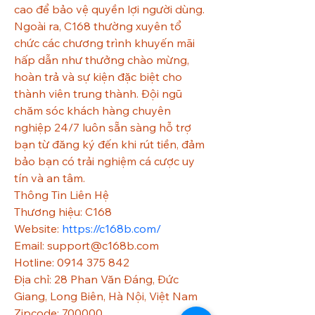
cao để bảo vệ quyền lợi người dùng. 
Ngoài ra, C168 thường xuyên tổ 
chức các chương trình khuyến mãi 
hấp dẫn như thưởng chào mừng, 
hoàn trả và sự kiện đặc biệt cho 
thành viên trung thành. Đội ngũ 
chăm sóc khách hàng chuyên 
nghiệp 24/7 luôn sẵn sàng hỗ trợ 
bạn từ đăng ký đến khi rút tiền, đảm 
bảo bạn có trải nghiệm cá cược uy 
tín và an tâm.
Thông Tin Liên Hệ
Thương hiệu: C168
Website: 
https://c168b.com/
Email: support@c168b.com
Hotline: 0914 375 842
Địa chỉ: 28 Phan Văn Đáng, Đức 
Giang, Long Biên, Hà Nội, Việt Nam
Zipcode: 700000