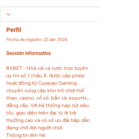
Perfil
Fecha de registro: 22 abr 2026
Sección informativa
8XBET - Nhà cái cá cược trực tuyến 
uy tín số 1 châu Á, được cấp phép 
hoạt động từ Curacao Gaming, 
chuyên cung cấp kho trò chơi thể 
thao, casino, xổ số, bắn cá, esports,... 
đẳng cấp. Với hệ thống nạp rút siêu 
tốc, giao diện hiện đại, tỷ lệ trả 
thưởng cao và vô số ưu đãi hấp dẫn 
đang chờ đợi người chơi.
Thông tin liên hệ: