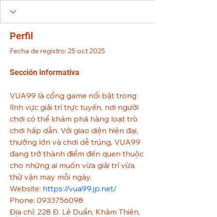
Perfil
Fecha de registro: 25 oct 2025
Sección informativa
VUA99 là cổng game nổi bật trong 
lĩnh vực giải trí trực tuyến, nơi người 
chơi có thể khám phá hàng loạt trò 
chơi hấp dẫn. Với giao diện hiện đại, 
thưởng lớn và chơi dễ trúng, VUA99 
đang trở thành điểm đến quen thuộc 
cho những ai muốn vừa giải trí vừa 
thử vận may mỗi ngày.
Website: 
https://vua99.jp.net/
Phone: 0933756098
Địa chỉ: 228 Đ. Lê Duẩn, Khâm Thiên, 