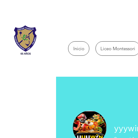
Inicio
Liceo Montessori
yyywi