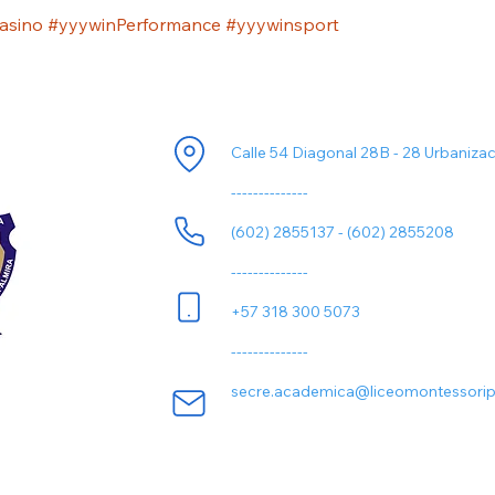
asino #yyywinPerformance #yyywinsport
ori
Información de Contacto
Calle 54 Diagonal 28B - 28 Urbaniza
--------------
(602) 2855137 - (602) 2855208
--------------
+57 318 300 5073
--------------
secre.academica@liceomontessorip
Todos los derechos son reservados a:
Liceo Montessori Palmira
© 2.024 Colombia.