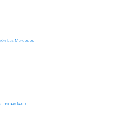
ción Las Mercedes
almira.edu.co