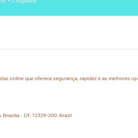
res
0
seguidos
tas online que oferece segurança, rapidez e as melhores o
rasília - DF, 72329-200, Brazil