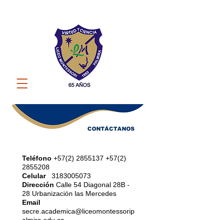
CONTÁCTANOS
Teléfono
+57(2) 2855137
+57(2)
2855208
Celular
3183005073
Dirección
Calle 54 Diagonal 28B -
28 Urbanización las Mercedes
Email
secre.academica@liceomontessorip