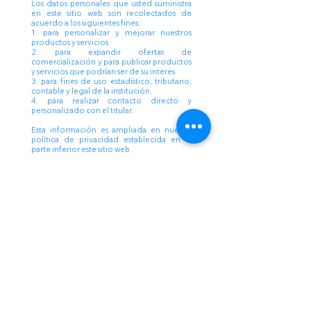
Los datos personales que usted suministra
en este sitio web son recolectados de
acuerdo a los siguientes fines:
1. para personalizar y mejorar nuestros
productos y servicios.
2. para expandir ofertas de
comercialización y para publicar productos
y servicios que podrían ser de su interés
3. para fines de uso estadístico, tributario,
contable y legal de la institución.
4. para realizar contacto directo y
personalizado con el titular.
Esta información es ampliada en nuestra
política de privacidad establecida en la
parte inferior este sitio web.
Regresar
Liceo Montessori