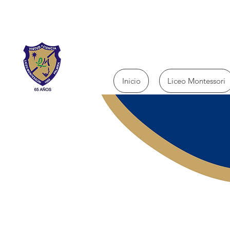
Inicio
Liceo Montessori
El Liceo Montessori de Pa