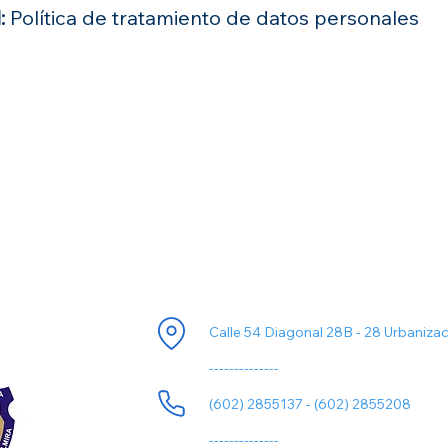
:
Política de tratamiento de datos personales
ori
Información de Contacto
Calle 54 Diagonal 28B - 28 Urbaniza
--------------
(602) 2855137 - (602) 2855208
--------------