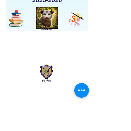
Liceo Montessori
Información de Contacto
Calle 54 Diagonal 28B - 28
Urbanización Las Mercedes
--------------