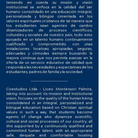
teniendo en cuenta su misión y visión
institucional se enfoca en la calidad del ser
humano consolidado en una educación integral,
personalizada y bilingüe cimentada en los
valores espirituales cristianos de tal manera que
los estudiantes sean agentes de cambio
dinamizadores de procesos científicos,
culturales y sociales de nuestro país, todo esto
apoyado en un talento humano continuamente
cualificado y comprometido, con unas
instalaciones locativas apropiadas, seguras,
adecuadas y cómodas siempre buscando la
mejora continua que nos permita avanzar en la
oferta de un servicio educativo de calidad que
responda a las necesidades y expectativas de los
estudiantes, padres de familia y la sociedad.
------------------------------
Coestudios Ltda - Liceo Montessori Palmira,
taking into account its mission and Institutional
vision, focuses on the quality of the human being
consolidated in an integral, personalized and
bilingual education based on Christian spiritual
values in such a way that students become
agents of change who dynamize scientific,
cultural and social processes of our country; all
this supported by a continuously qualified and
committed human talent, with an appropriate
safe, dequate and comfortable locating