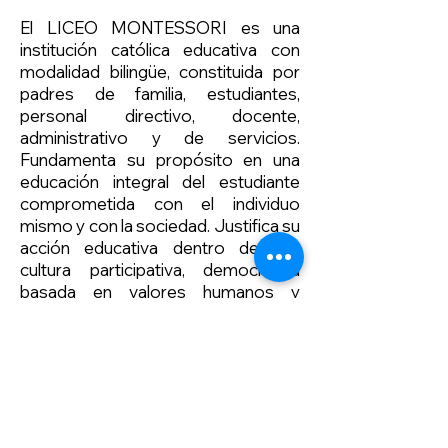
El LICEO MONTESSORI es una
institución católica educativa con
modalidad bilingüe, constituida por
padres de familia, estudiantes,
personal directivo, docente,
administrativo y de servicios.
Fundamenta su propósito en una
educación integral del estudiante
comprometida con el individuo
mismo y con la sociedad. Justifica su
acción educativa dentro de una
cultura participativa, democrática
basada en valores humanos y
principios éticos, enmarcada en la
critica constructiva donde nuestros
jóvenes potencialicen sus
capacidades de acuerdo con la
realidad de su entorno donde la
problemática sea oportunidad de
crecimiento humano y donde una