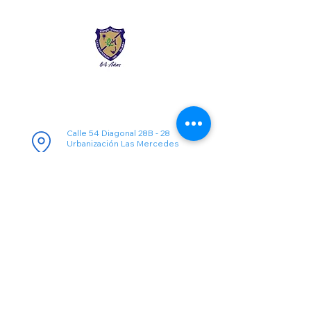
Información de Contacto
Calle 54 Diagonal 28B - 28
Urbanización Las Mercedes
--------------
(602) 2855137 - (602)
2855208
--------------
+57 318 300 5073
--------------
secre.academica@liceomontes
soripalmira.edu.co
Todos los derechos son reservados a:
Liceo Montessori Palmira